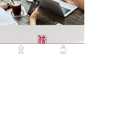
首页
我的
上海市浦东新区世纪大道100号环球金融中心
17层1750
86-21-6176 8576
地铁2号线陆家嘴站6号口或东昌路站4号口，步
行10分钟左右